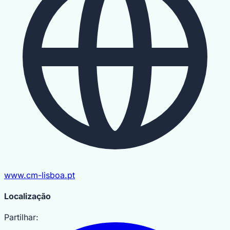
www.cm-lisboa.pt
MapLibre
|
OpenFreeMap
© OpenMapTiles
Data from
Localização
OpenStreetMap
Partilhar: