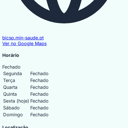
bicsp.min-saude.pt
Ver no Google Maps
Horário
Fechado
Segunda
Fechado
Terça
Fechado
Quarta
Fechado
Quinta
Fechado
Sexta
(hoje)
Fechado
Sábado
Fechado
Domingo
Fechado
MapLibre
|
OpenFreeMap
© OpenMapTiles
Data from
Localização