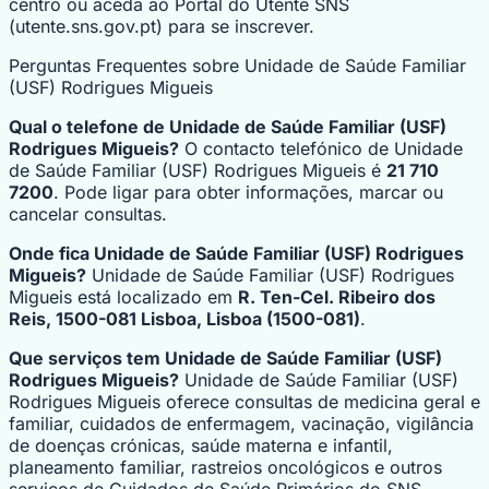
centro ou aceda ao Portal do Utente SNS
(utente.sns.gov.pt) para se inscrever.
Perguntas Frequentes sobre Unidade de Saúde Familiar
(USF) Rodrigues Migueis
Qual o telefone de Unidade de Saúde Familiar (USF)
Rodrigues Migueis?
O contacto telefónico de Unidade
de Saúde Familiar (USF) Rodrigues Migueis é
21 710
7200
. Pode ligar para obter informações, marcar ou
cancelar consultas.
Onde fica Unidade de Saúde Familiar (USF) Rodrigues
Migueis?
Unidade de Saúde Familiar (USF) Rodrigues
Migueis está localizado em
R. Ten-Cel. Ribeiro dos
Reis, 1500-081 Lisboa, Lisboa (1500-081)
.
Que serviços tem Unidade de Saúde Familiar (USF)
Rodrigues Migueis?
Unidade de Saúde Familiar (USF)
Rodrigues Migueis oferece consultas de medicina geral e
familiar, cuidados de enfermagem, vacinação, vigilância
de doenças crónicas, saúde materna e infantil,
planeamento familiar, rastreios oncológicos e outros
serviços de Cuidados de Saúde Primários do SNS.