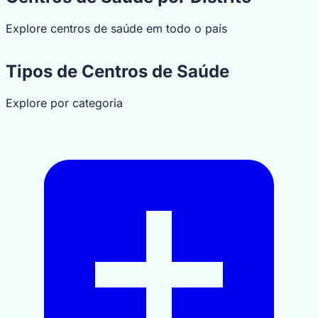
46
MapLibre
|
OpenFreeMap
© OpenMapTiles
Data from
Explore centros de saúde em todo o país
OpenStreetMap
4
2
5
Tipos de Centros de Saúde
13
Explore por categoria
1
6
7
34
5
8
1