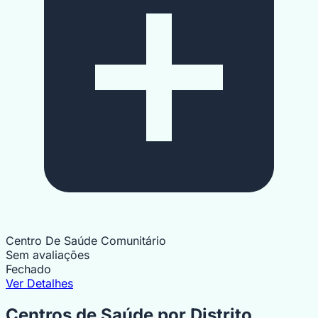
Centro De Saúde Comunitário
Sem avaliações
Fechado
1
Ver Detalhes
10
Centros de Saúde por Distrito
4