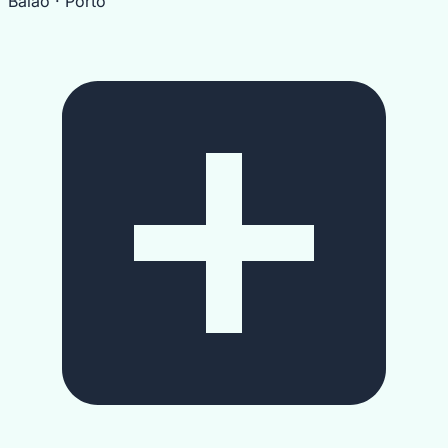
Baião
· Porto