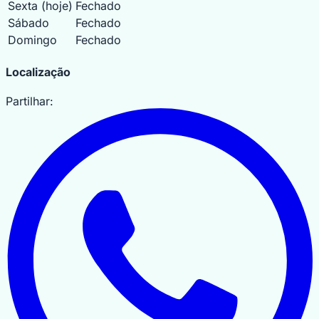
Sexta
(hoje)
Fechado
Sábado
Fechado
Domingo
Fechado
MapLibre
|
OpenFreeMap
© OpenMapTiles
Data from
Localização
OpenStreetMap
Partilhar: