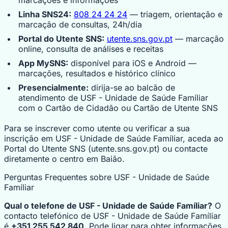
Linha SNS24:
808 24 24 24
— triagem, orientação e
marcação de consultas, 24h/dia
Portal do Utente SNS:
utente.sns.gov.pt
— marcação
online, consulta de análises e receitas
App MySNS:
disponível para iOS e Android —
marcações, resultados e histórico clínico
Presencialmente:
dirija-se ao balcão de
atendimento de USF - Unidade de Saúde Famíliar
com o Cartão de Cidadão ou Cartão de Utente SNS
Para se inscrever como utente ou verificar a sua
inscrição em USF - Unidade de Saúde Famíliar, aceda ao
Portal do Utente SNS (utente.sns.gov.pt) ou contacte
diretamente o centro em Baião.
Perguntas Frequentes sobre USF - Unidade de Saúde
Famíliar
Qual o telefone de USF - Unidade de Saúde Famíliar?
O
contacto telefónico de USF - Unidade de Saúde Famíliar
é
+351 255 542 840
. Pode ligar para obter informações,